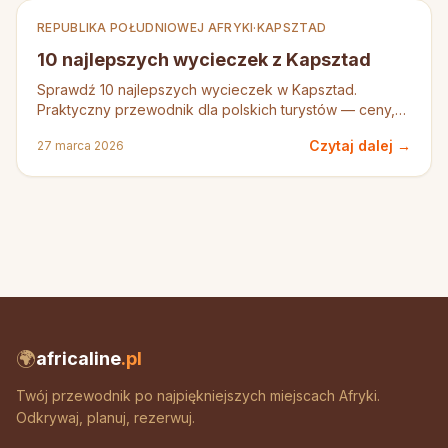
REPUBLIKA POŁUDNIOWEJ AFRYKI
·
KAPSZTAD
10 najlepszych wycieczek z Kapsztad
Sprawdź 10 najlepszych wycieczek w Kapsztad.
Praktyczny przewodnik dla polskich turystów — ceny,
porady, rezerwacje.
Czytaj dalej →
27 marca 2026
🌍
africaline
.pl
Twój przewodnik po najpiękniejszych miejscach Afryki.
Odkrywaj, planuj, rezerwuj.