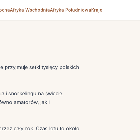
nocna
Afryka Wschodnia
Afryka Południowa
Kraje
przyjmuje setki tysięcy polskich
 i snorkelingu na świecie.
ówno amatorów, jak i
rzez cały rok. Czas lotu to około