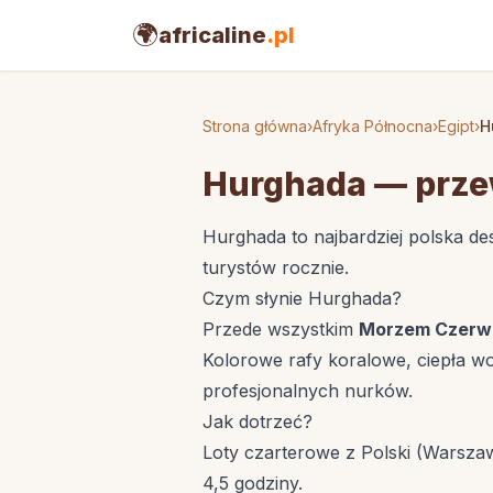
🌍
africaline
.pl
Strona główna
›
Afryka Północna
›
Egipt
›
H
Hurghada — prze
Hurghada to najbardziej polska de
turystów rocznie.
Czym słynie Hurghada?
Przede wszystkim
Morzem Czer
Kolorowe rafy koralowe, ciepła wo
profesjonalnych nurków.
Jak dotrzeć?
Loty czarterowe z Polski (Warszaw
4,5 godziny.